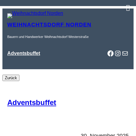
Zum
Inhalt
WEIHNACHTSDORF NORDEN
springen
Bauern und Handwerker Weihnachtsdorf Westerstraße
Faceboo
Instag
Mail
Adventsbuffet
Adventsbuffet
30. November 2025