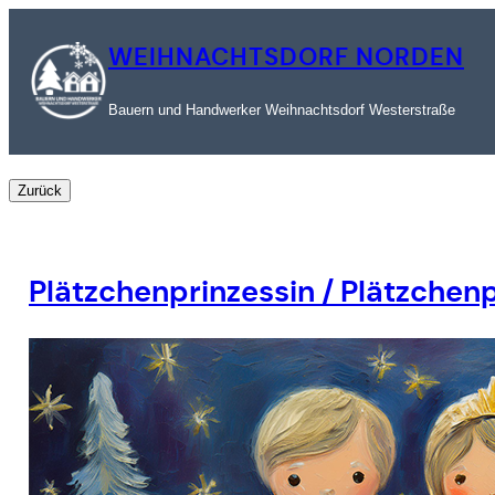
Zum
Inhalt
WEIHNACHTSDORF NORDEN
springen
Bauern und Handwerker Weihnachtsdorf Westerstraße
Plätzchenprinzessin / Plätzchenp