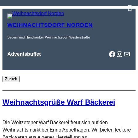
Zum
Inhalt
WEIHNACHTSDORF NORDEN
springen
Bauern und Handwerker Weihnachtsdorf Westerstraße
Faceboo
Instag
Mail
Adventsbuffet
Weihnachtsgrüße Warf Bäckerei
Die Woltzetener Warf Bäckerei freut sich auf den
Weihnachtsmarkt bei Enno Appelhagen. Wir bieten leckere
Backwaren aus eigener Herstellung an.