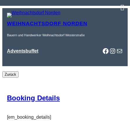
Zum
Inhalt
WEIHNACHTSDORF NORDEN
springen
Bauern und Handwerker Weihnachtsdorf Westerstraße
Faceboo
Instag
Mail
Adventsbuffet
Booking Details
[em_booking_details]