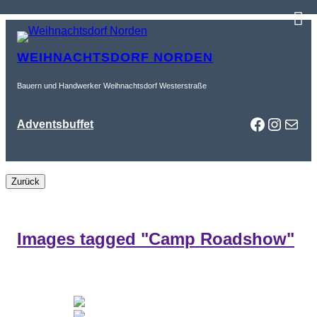
Zum
Inhalt
WEIHNACHTSDORF NORDEN
springen
Bauern und Handwerker Weihnachtsdorf Westerstraße
Faceboo
Instag
Mail
Adventsbuffet
Images tagged "Camp Roadshow"